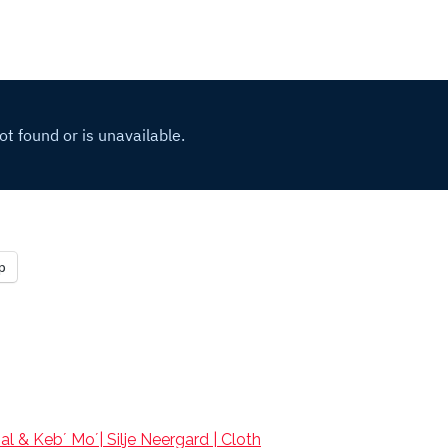
p
l & Keb´ Mo´| Silje Neergard | Cloth