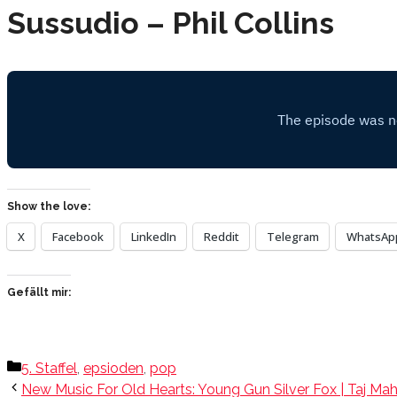
Sussudio – Phil Collins
Show the love:
X
Facebook
LinkedIn
Reddit
Telegram
WhatsAp
Gefällt mir:
Kategorien
5. Staffel
,
epsioden
,
pop
New Music For Old Hearts: Young Gun Silver Fox | Taj Maha