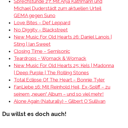
Sprechstunde 27: Mit Anja Kathmann und
Michael Duderstädt zum aktuellen Urteil
GEMA gegen Suno
Love Bites – Def Leppard
No Diggity – Blackstreet
New Music For Old Hearts 26: Daniel Lanois |
Sting | Ian Sweet
Closing Time – Semisonic
Teardrops – Womack & Womack
New Music For Old Hearts 25: Kels | Madonna
| Deep Purple | The Rolling Stones
Total Eclipse Of The Heart – Bonnie Tyler
FanLiebe 16: Mit Reinhold Heil, Ex-Spliff – zu
seinem „neuen“ Album – und so viel mehr!
Alone Again (Naturally) – Gilbert O´Sullivan
Du willst es doch auch!