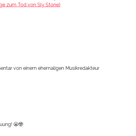
lge zum Tod von Sly Stone)
mentar von einem ehemaligen Musikredakteur
euung! 😬🤓