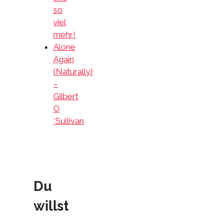
so
viel
mehr!
Alone
Again
(Naturally)
–
Gilbert
O
´Sullivan
Du
willst