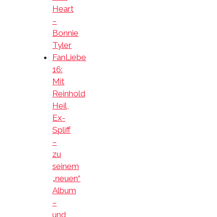
Heart
–
Bonnie
Tyler
FanLiebe
16:
Mit
Reinhold
Heil,
Ex-
Spliff
–
zu
seinem
„neuen“
Album
–
und