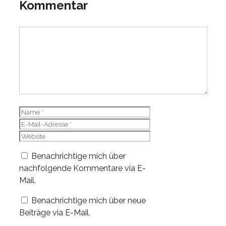
Kommentar
Kommentar
Name
E-
Mail-
Website
Adresse
Benachrichtige mich über
nachfolgende Kommentare via E-
Mail.
Benachrichtige mich über neue
Beiträge via E-Mail.