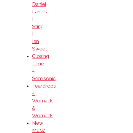
Daniel
Lanois
|
Sting
|
Ian
Sweet
Closing
Time
–
Semisonic
Teardrops
–
Womack
&
Womack
New
Music