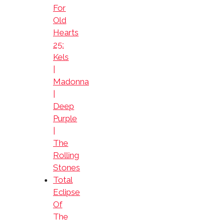
For
Old
Hearts
25:
Kels
|
Madonna
|
Deep
Purple
|
The
Rolling
Stones
Total
Eclipse
Of
The