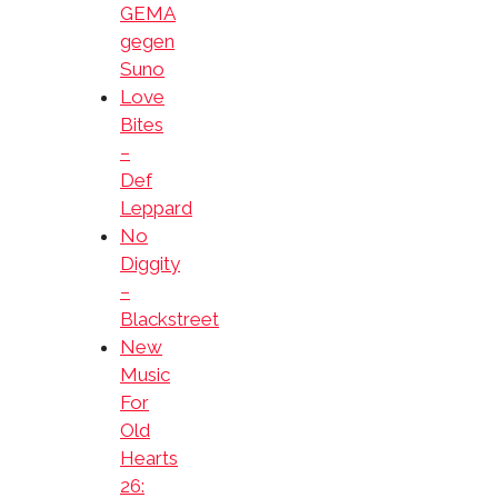
GEMA
gegen
Suno
Love
Bites
–
Def
Leppard
No
Diggity
–
Blackstreet
New
Music
For
Old
Hearts
26: