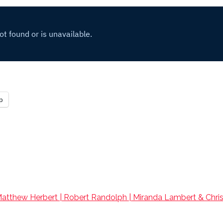
p
Matthew Herbert | Robert Randolph | Miranda Lambert & Chri