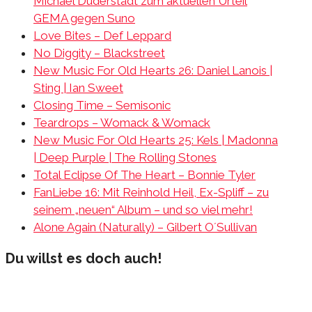
Michael Duderstädt zum aktuellen Urteil
GEMA gegen Suno
Love Bites – Def Leppard
No Diggity – Blackstreet
New Music For Old Hearts 26: Daniel Lanois |
Sting | Ian Sweet
Closing Time – Semisonic
Teardrops – Womack & Womack
New Music For Old Hearts 25: Kels | Madonna
| Deep Purple | The Rolling Stones
Total Eclipse Of The Heart – Bonnie Tyler
FanLiebe 16: Mit Reinhold Heil, Ex-Spliff – zu
seinem „neuen“ Album – und so viel mehr!
Alone Again (Naturally) – Gilbert O´Sullivan
Du willst es doch auch!