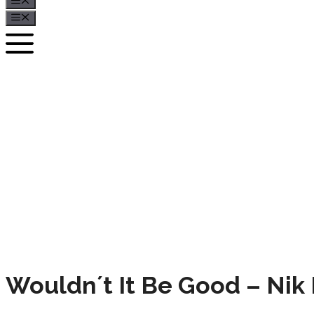
Menü
Menü
Wouldn´t It Be Good – Nik