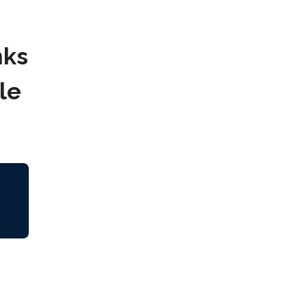
nks
le