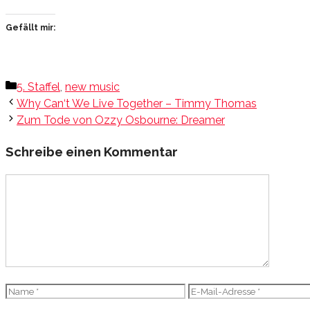
Gefällt mir:
Kategorien
5. Staffel
,
new music
Why Can‘t We Live Together – Timmy Thomas
Zum Tode von Ozzy Osbourne: Dreamer
Schreibe einen Kommentar
Kommentar
Name
E-
Mail-