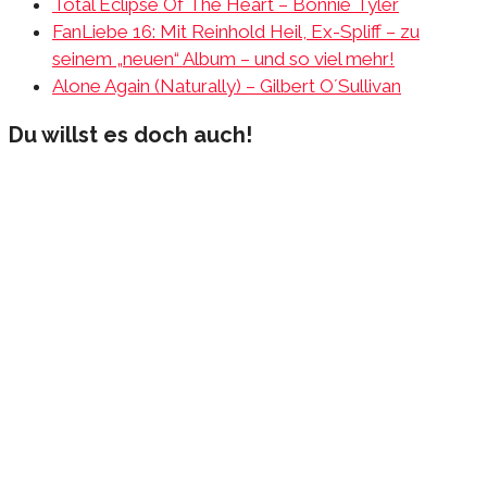
Total Eclipse Of The Heart – Bonnie Tyler
FanLiebe 16: Mit Reinhold Heil, Ex-Spliff – zu
seinem „neuen“ Album – und so viel mehr!
Alone Again (Naturally) – Gilbert O´Sullivan
Du willst es doch auch!