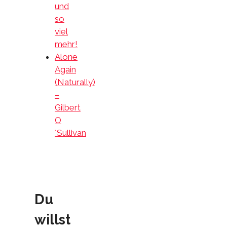
und
so
viel
mehr!
Alone
Again
(Naturally)
–
Gilbert
O
´Sullivan
Du
willst