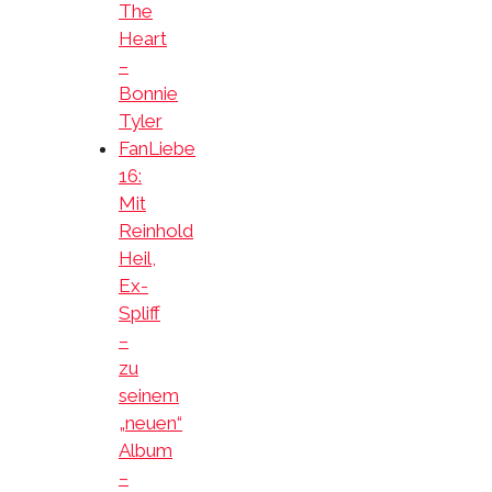
The
Heart
–
Bonnie
Tyler
FanLiebe
16:
Mit
Reinhold
Heil,
Ex-
Spliff
–
zu
seinem
„neuen“
Album
–