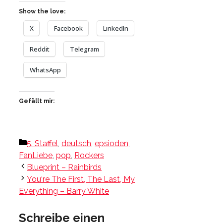
Show the love:
X
Facebook
LinkedIn
Reddit
Telegram
WhatsApp
Gefällt mir:
Kategorien
5. Staffel
,
deutsch
,
epsioden
,
FanLiebe
,
pop
,
Rockers
Blueprint – Rainbirds
You‘re The First, The Last, My
Everything – Barry White
Schreibe einen