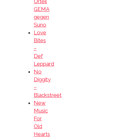
Urteil
GEMA
gegen
Suno
Love
Bites
–
Def
Leppard
No
Diggity
–
Blackstreet
New
Music
For
Old
Hearts