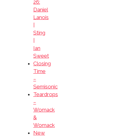
26:
Daniel
Lanois
|
Sting
|
Ian
Sweet
Closing
Time
–
Semisonic
Teardrops
–
Womack
&
Womack
New