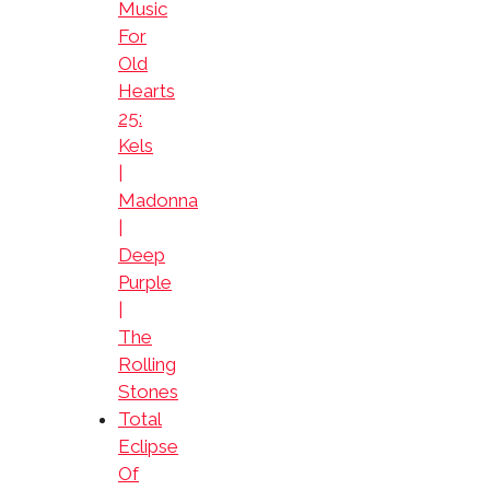
Music
For
Old
Hearts
25:
Kels
|
Madonna
|
Deep
Purple
|
The
Rolling
Stones
Total
Eclipse
Of