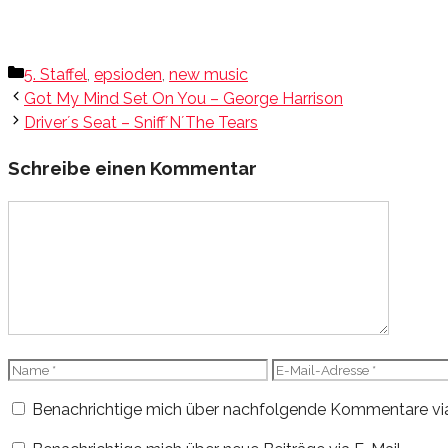
Kategorien
5. Staffel
,
epsioden
,
new music
Got My Mind Set On You – George Harrison
Driver´s Seat – Sniff´N´The Tears
Schreibe einen Kommentar
Kommentar
Name
E-
Mail-
Benachrichtige mich über nachfolgende Kommentare via
Adresse