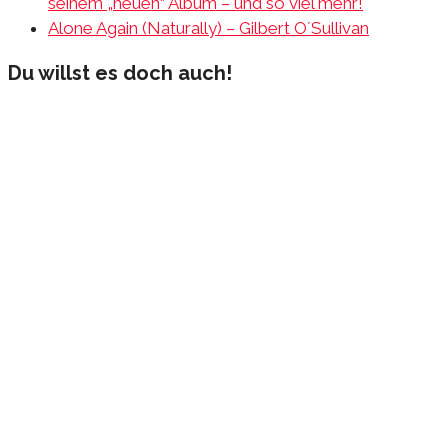
seinem „neuen“ Album – und so viel mehr!
Alone Again (Naturally) – Gilbert O´Sullivan
Du willst es doch auch!