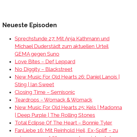
Neueste Episoden
Sprechstunde 27: Mit Anja Kathmann und
Michael Duderstädt zum aktuellen Urteil
GEMA gegen Suno
Love Bites – Def Leppard
No Diggity – Blackstreet
New Music For Old Hearts 26: Daniel Lanois |
Sting | Ian Sweet
Closing Time – Semisonic
Teardrops – Womack & Womack
New Music For Old Hearts 25: Kels | Madonna
| Deep Purple | The Rolling Stones
Total Eclipse Of The Heart – Bonnie Tyler
FanLiebe 16: Mit Reinhold Heil, Ex-Spliff – zu