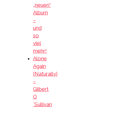
„neuen“
Album
–
und
so
viel
mehr!
Alone
Again
(Naturally)
–
Gilbert
O
´Sullivan