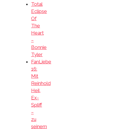
Total
Eclipse
Of
The
Heart
–
Bonnie
Tyler
FanLiebe
16:
Mit
Reinhold
Heil,
Ex-
Spliff
–
zu
seinem