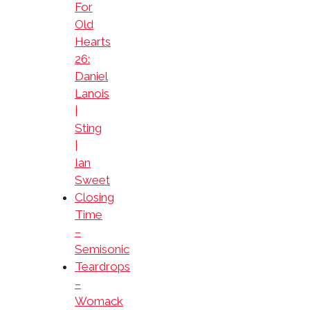
For
Old
Hearts
26:
Daniel
Lanois
|
Sting
|
Ian
Sweet
Closing
Time
–
Semisonic
Teardrops
–
Womack