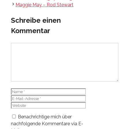
Maggie May – Rod Stewart
Schreibe einen
Kommentar
Kommentar
Name
E-
Mail-
Website
Adresse
Benachrichtige mich über
nachfolgende Kommentare via E-