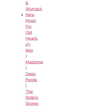
&
Womack
New
Music
For
Old
Hearts
25:
Kels
|
Madonna
|
Deep
Purple
|
The
Rolling
Stones