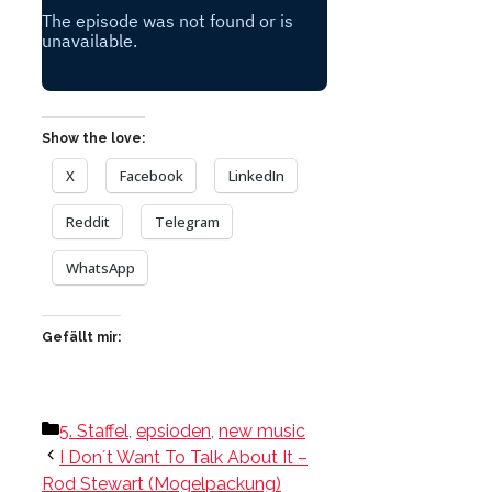
Show the love:
X
Facebook
LinkedIn
Reddit
Telegram
WhatsApp
Gefällt mir:
Kategorien
5. Staffel
,
epsioden
,
new music
I Don´t Want To Talk About It –
Rod Stewart (Mogelpackung)