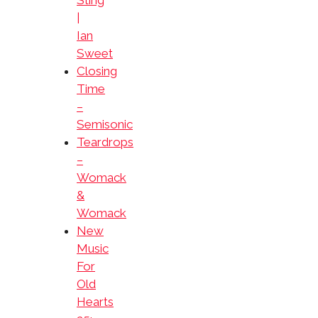
Sting
|
Ian
Sweet
Closing
Time
–
Semisonic
Teardrops
–
Womack
&
Womack
New
Music
For
Old
Hearts