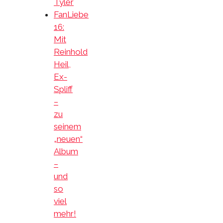
Tyler
FanLiebe
16:
Mit
Reinhold
Heil,
Ex-
Spliff
–
zu
seinem
„neuen“
Album
–
und
so
viel
mehr!