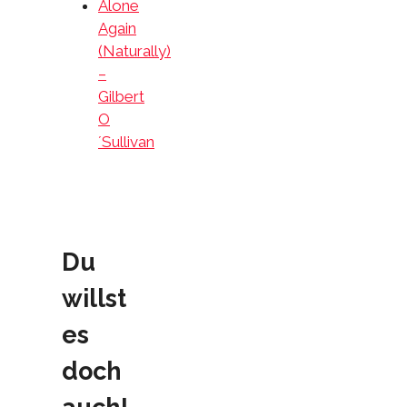
Alone
Again
(Naturally)
–
Gilbert
O
´Sullivan
Du
willst
es
doch