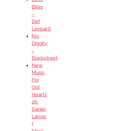
Bites
–
Def
Leppard
No
Diggity
–
Blackstreet
New
Music
For
Old
Hearts
26:
Daniel
Lanois
|