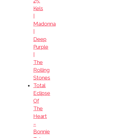
25:
Kels
|
Madonna
|
Deep
Purple
|
The
Rolling
Stones
Total
Eclipse
Of
The
Heart
–
Bonnie