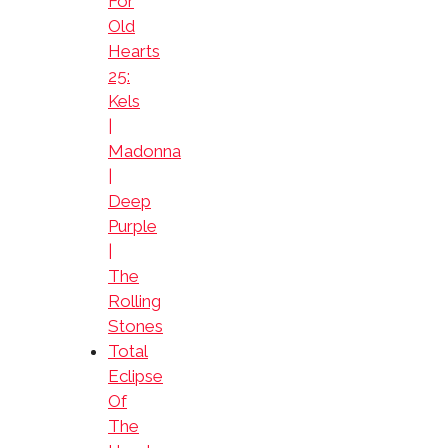
For
Old
Hearts
25:
Kels
|
Madonna
|
Deep
Purple
|
The
Rolling
Stones
Total
Eclipse
Of
The