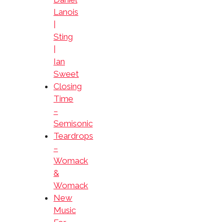
Lanois
|
Sting
|
Ian
Sweet
Closing
Time
–
Semisonic
Teardrops
–
Womack
&
Womack
New
Music