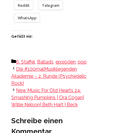
Reddit
Telegram
WhatsApp
Gefällt mir:
Kategorien
6. Staffel
,
Ballads
,
epsioden
,
pop
Die #100malMusiklegenden
Akademie – 2. Runde (Psychedelic
Rock)
New Music For Old Hearts 24:
Smashing Pumpkins | Ora Cogan|
Willie Nelson| Beth Hart | Beck
Schreibe einen
Kommentar