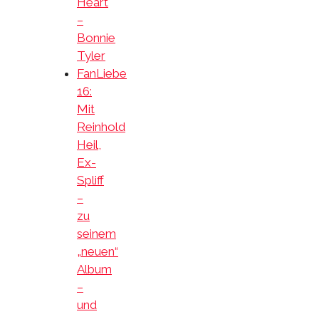
Heart
–
Bonnie
Tyler
FanLiebe
16:
Mit
Reinhold
Heil,
Ex-
Spliff
–
zu
seinem
„neuen“
Album
–
und