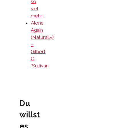
so
viel
mehr!
Alone
Again
(Naturally)
–
Gilbert
O
´Sullivan
Du
willst
es