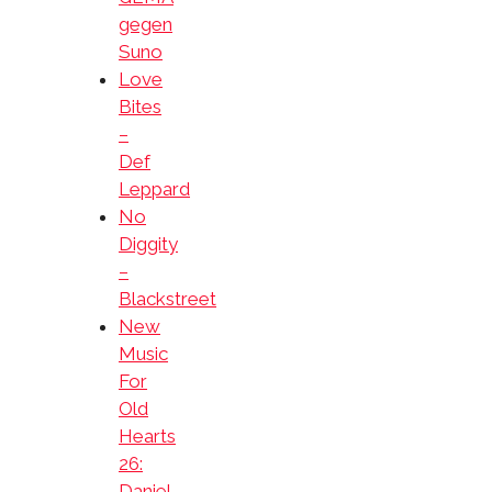
gegen
Suno
Love
Bites
–
Def
Leppard
No
Diggity
–
Blackstreet
New
Music
For
Old
Hearts
26:
Daniel