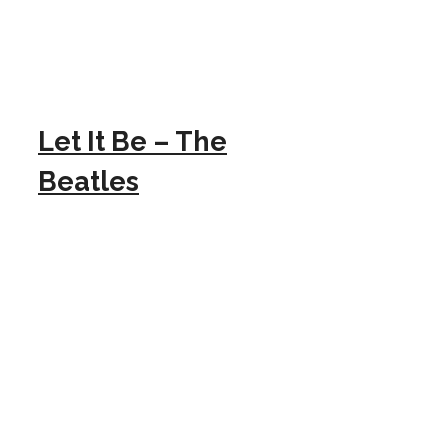
Let It Be – The
Beatles