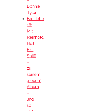
Bonnie
Tyler
FanLiebe
16:
Mit
Reinhold
Heil,
Ex-
Spliff
–
zu
seinem
„neuen“
Album
–
und
so