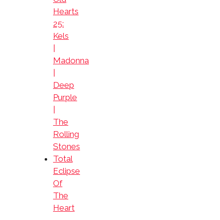
Hearts
25:
Kels
|
Madonna
|
Deep
Purple
|
The
Rolling
Stones
Total
Eclipse
Of
The
Heart
–