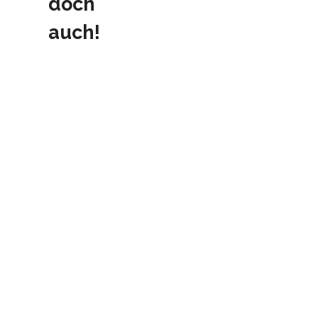
doch
auch!