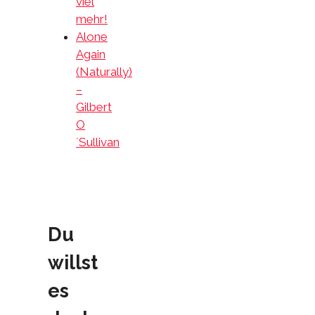
viel
mehr!
Alone
Again
(Naturally)
–
Gilbert
O
´Sullivan
Du
willst
es