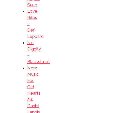
Suno
Love
Bites
–
Def
Leppard
No
Diggity
–
Blackstreet
New
Music
For
Old
Hearts
26:
Daniel
Lanois