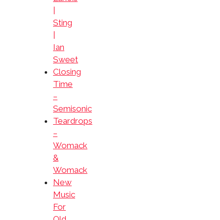
|
Sting
|
Ian
Sweet
Closing
Time
–
Semisonic
Teardrops
–
Womack
&
Womack
New
Music
For
Old