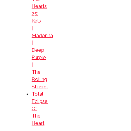
Hearts
25:
Kels
|
Madonna
|
Deep
Purple
|
The
Rolling
Stones
Total
Eclipse
Of
The
Heart
–