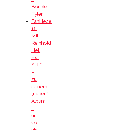
Bonnie
Tyler
FanLiebe
16:
Mit
Reinhold
Heil,
Ex-
Spliff
–
zu
seinem
„neuen“
Album
–
und
so