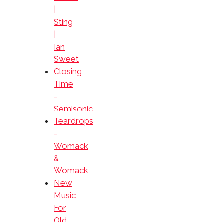
|
Sting
|
Ian
Sweet
Closing
Time
–
Semisonic
Teardrops
–
Womack
&
Womack
New
Music
For
Old