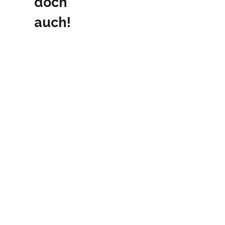
doch
auch!