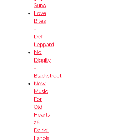
Suno
Love
Bites
–
Def
Leppard
No
Diggity
–
Blackstreet
New
Music
For
Old
Hearts
26:
Daniel
Lanois