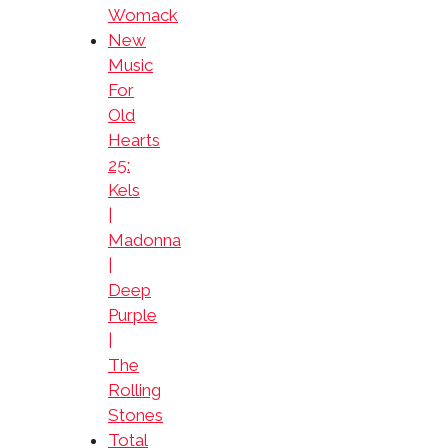
Womack
New
Music
For
Old
Hearts
25:
Kels
|
Madonna
|
Deep
Purple
|
The
Rolling
Stones
Total