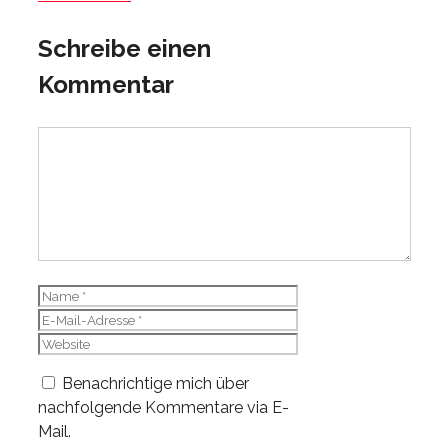
Schreibe einen
Kommentar
Kommentar
Name
E-
Mail-
Website
Adresse
Benachrichtige mich über
nachfolgende Kommentare via E-
Mail.