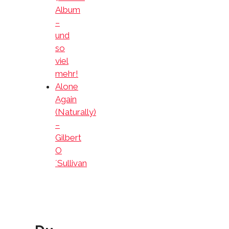
Album
–
und
so
viel
mehr!
Alone
Again
(Naturally)
–
Gilbert
O
´Sullivan