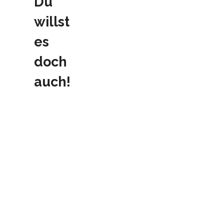
Du
willst
es
doch
auch!