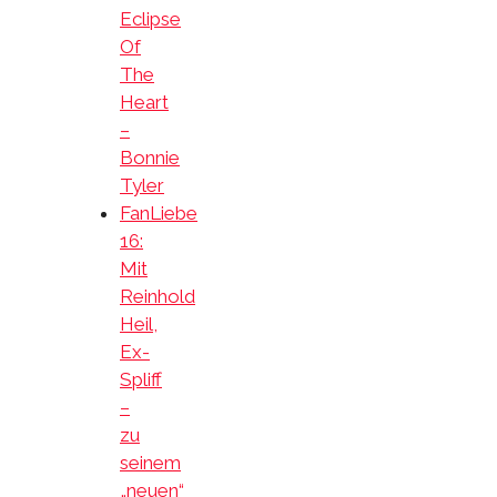
Eclipse
Of
The
Heart
–
Bonnie
Tyler
FanLiebe
16:
Mit
Reinhold
Heil,
Ex-
Spliff
–
zu
seinem
„neuen“