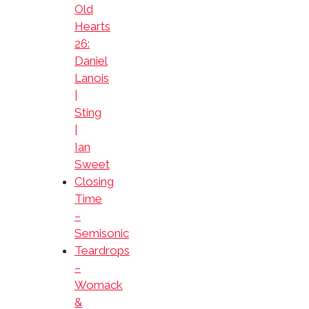
Old
Hearts
26:
Daniel
Lanois
|
Sting
|
Ian
Sweet
Closing
Time
–
Semisonic
Teardrops
–
Womack
&