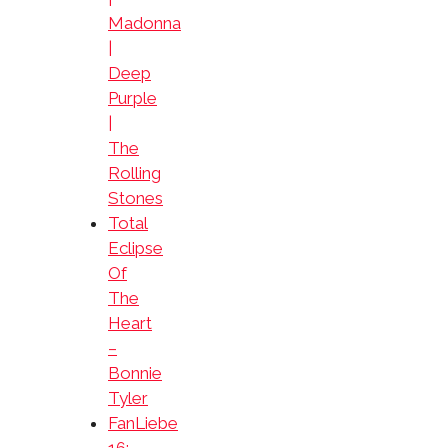
Madonna
|
Deep
Purple
|
The
Rolling
Stones
Total
Eclipse
Of
The
Heart
–
Bonnie
Tyler
FanLiebe
16: