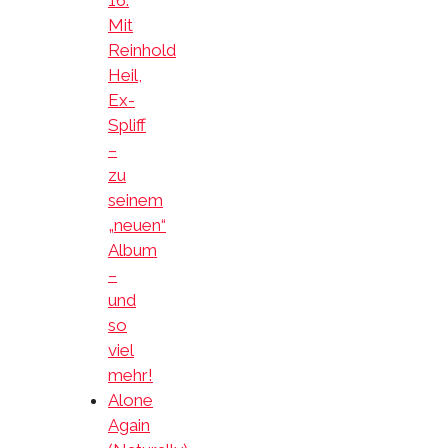
Mit
Reinhold
Heil,
Ex-
Spliff
–
zu
seinem
„neuen“
Album
–
und
so
viel
mehr!
Alone
Again