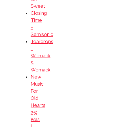
Sweet
Closing
Time
–
Semisonic
Teardrops
–
Womack
&
Womack
New
Music
For
Old
Hearts
25:
Kels
|