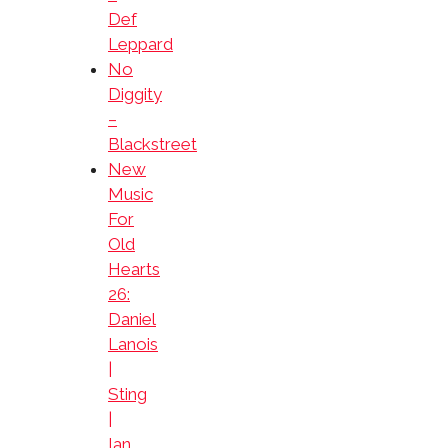
Def
Leppard
No
Diggity
–
Blackstreet
New
Music
For
Old
Hearts
26:
Daniel
Lanois
|
Sting
|
Ian