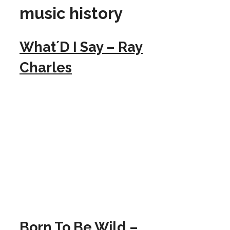
music history
What´D I Say – Ray
Charles
Born To Be Wild –