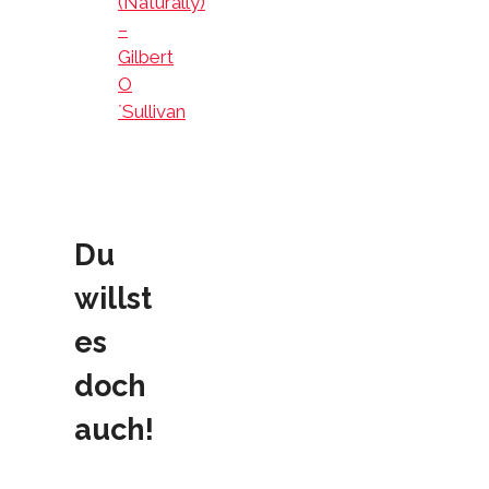
(Naturally)
–
Gilbert
O
´Sullivan
Du
willst
es
doch
auch!