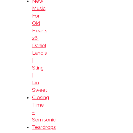
New
Music
For
Old
Hearts
26:
Daniel
Lanois
|
Sting
|
Ian
Sweet
Closing
Time
–
Semisonic
Teardrops