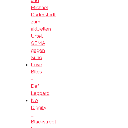
und
Michael
Duderstädt
zum
aktuellen
Urteil
GEMA
gegen
Suno
Love
Bites
–
Def
Leppard
No
Diggity
–
Blackstreet