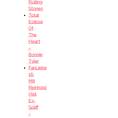
Rolling
Stones
Total
Eclipse
Of
The
Heart
–
Bonnie
Tyler
FanLiebe
16:
Mit
Reinhold
Heil,
Ex-
Spliff
–