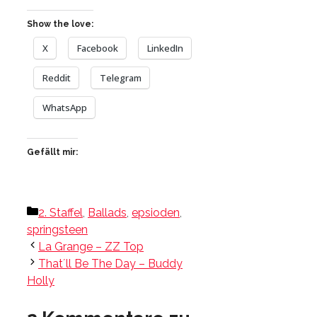
Show the love:
X
Facebook
LinkedIn
Reddit
Telegram
WhatsApp
Gefällt mir:
Kategorien
2. Staffel
,
Ballads
,
epsioden
,
springsteen
La Grange – ZZ Top
That´ll Be The Day – Buddy
Holly