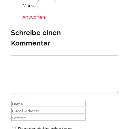
Markus
Antworten
Schreibe einen
Kommentar
Kommentar
Name
E-
Mail-
Website
Adresse