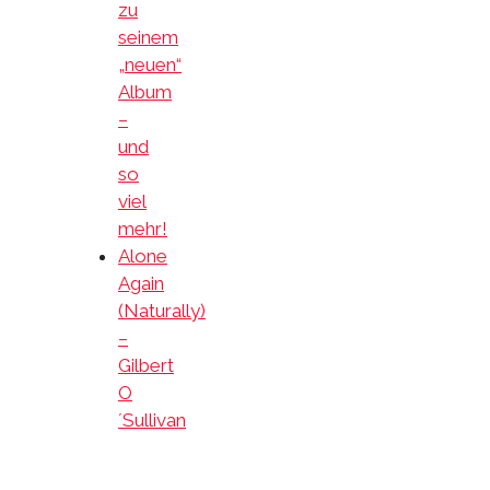
zu
seinem
„neuen“
Album
–
und
so
viel
mehr!
Alone
Again
(Naturally)
–
Gilbert
O
´Sullivan