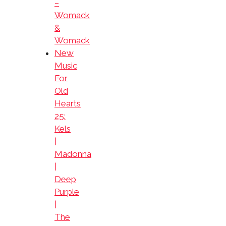
–
Womack
&
Womack
New
Music
For
Old
Hearts
25:
Kels
|
Madonna
|
Deep
Purple
|
The