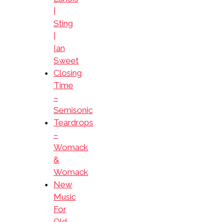
|
Sting
|
Ian
Sweet
Closing
Time
–
Semisonic
Teardrops
–
Womack
&
Womack
New
Music
For
Old