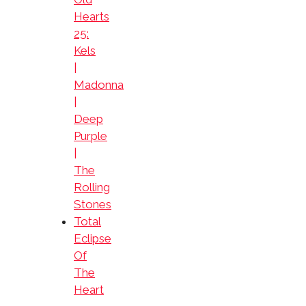
Hearts
25:
Kels
|
Madonna
|
Deep
Purple
|
The
Rolling
Stones
Total
Eclipse
Of
The
Heart