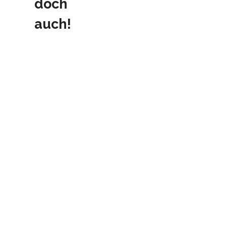
doch
auch!