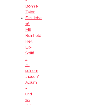
–
Bonnie
Tyler
FanLiebe
16:
Mit
Reinhold
Heil,
Ex-
Spliff
–
zu
seinem
„neuen“
Album
–
und
so