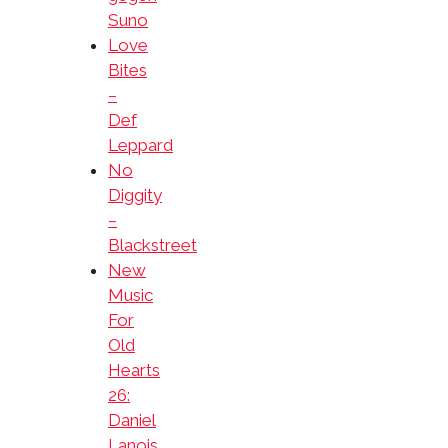
Suno
Love
Bites
–
Def
Leppard
No
Diggity
–
Blackstreet
New
Music
For
Old
Hearts
26:
Daniel
Lanois