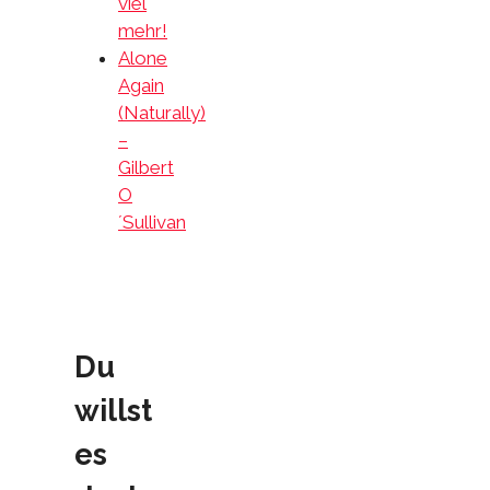
viel
mehr!
Alone
Again
(Naturally)
–
Gilbert
O
´Sullivan
Du
willst
es