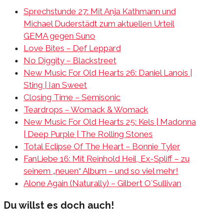
Sprechstunde 27: Mit Anja Kathmann und
Michael Duderstädt zum aktuellen Urteil
GEMA gegen Suno
Love Bites – Def Leppard
No Diggity – Blackstreet
New Music For Old Hearts 26: Daniel Lanois |
Sting | Ian Sweet
Closing Time – Semisonic
Teardrops – Womack & Womack
New Music For Old Hearts 25: Kels | Madonna
| Deep Purple | The Rolling Stones
Total Eclipse Of The Heart – Bonnie Tyler
FanLiebe 16: Mit Reinhold Heil, Ex-Spliff – zu
seinem „neuen“ Album – und so viel mehr!
Alone Again (Naturally) – Gilbert O´Sullivan
Du willst es doch auch!