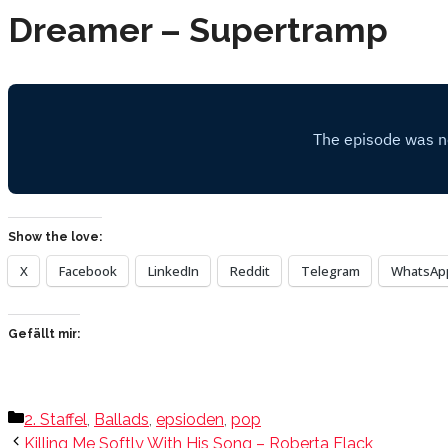
Dreamer – Supertramp
Show the love:
X
Facebook
LinkedIn
Reddit
Telegram
WhatsAp
Gefällt mir:
Kategorien
2. Staffel
,
Ballads
,
epsioden
,
pop
Killing Me Softly With His Song – Roberta Flack