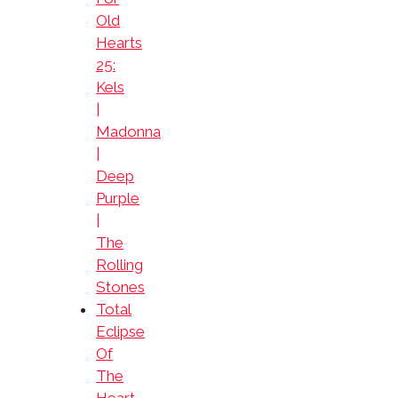
Old
Hearts
25:
Kels
|
Madonna
|
Deep
Purple
|
The
Rolling
Stones
Total
Eclipse
Of
The