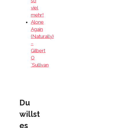
so
viel
mehr!
Alone
Again
(Naturally)
–
Gilbert
O
´Sullivan
Du
willst
es