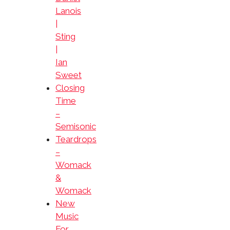
Lanois
|
Sting
|
Ian
Sweet
Closing
Time
–
Semisonic
Teardrops
–
Womack
&
Womack
New
Music
For