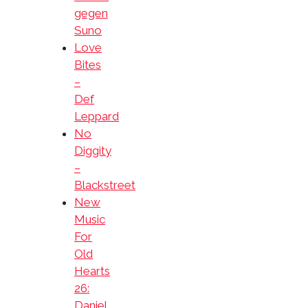
gegen
Suno
Love
Bites
–
Def
Leppard
No
Diggity
–
Blackstreet
New
Music
For
Old
Hearts
26:
Daniel