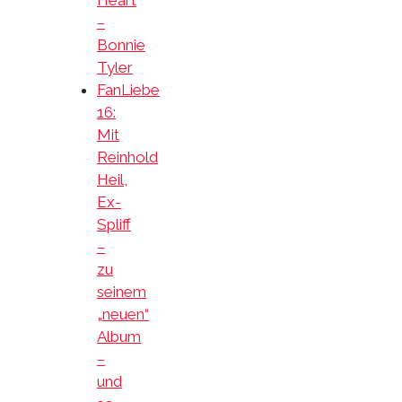
Heart
–
Bonnie
Tyler
FanLiebe
16:
Mit
Reinhold
Heil,
Ex-
Spliff
–
zu
seinem
„neuen“
Album
–
und