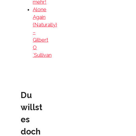
mehr!
Alone
Again
(Naturally)
–
Gilbert
O
´Sullivan
Du
willst
es
doch