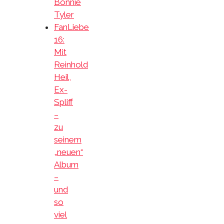
Bonnie
Tyler
FanLiebe
16:
Mit
Reinhold
Heil,
Ex-
Spliff
–
zu
seinem
„neuen“
Album
–
und
so
viel