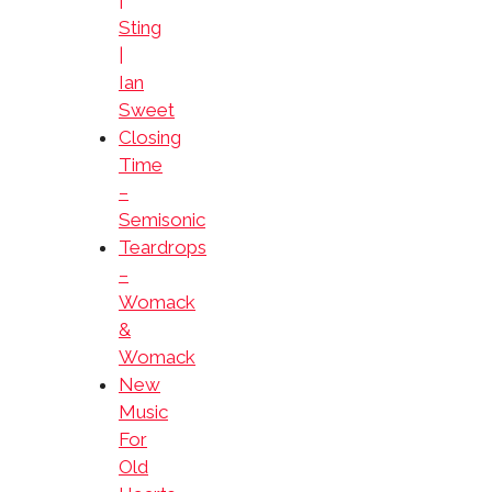
|
Sting
|
Ian
Sweet
Closing
Time
–
Semisonic
Teardrops
–
Womack
&
Womack
New
Music
For
Old