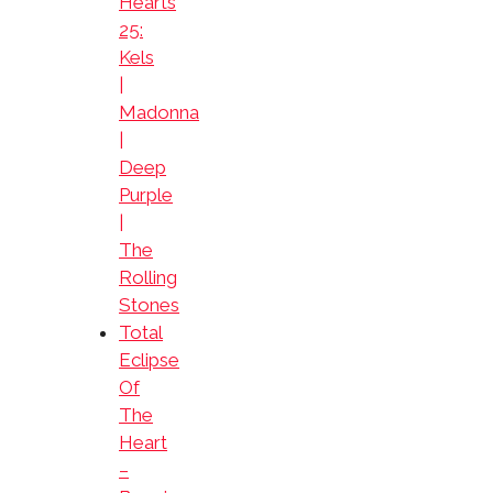
Hearts
25:
Kels
|
Madonna
|
Deep
Purple
|
The
Rolling
Stones
Total
Eclipse
Of
The
Heart
–