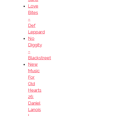
Love
Bites
–
Def
Leppard
No
Diggity
–
Blackstreet
New
Music
For
Old
Hearts
26:
Daniel
Lanois