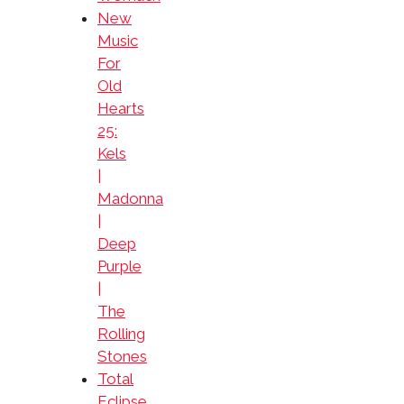
New
Music
For
Old
Hearts
25:
Kels
|
Madonna
|
Deep
Purple
|
The
Rolling
Stones
Total
Eclipse