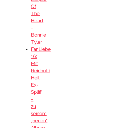
Of
The
Heart
–
Bonnie
Tyler
FanLiebe
16:
Mit
Reinhold
Heil,
Ex-
Spliff
–
zu
seinem
„neuen“
Album