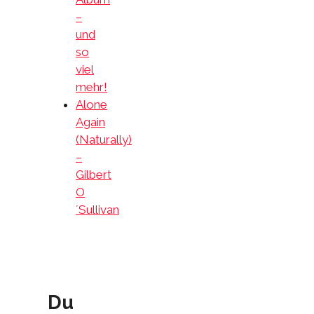
–
und
so
viel
mehr!
Alone
Again
(Naturally)
–
Gilbert
O
´Sullivan
Du