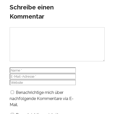
Schreibe einen
Kommentar
Kommentar
Name
E-
Mail-
Website
Adresse
Benachrichtige mich über
nachfolgende Kommentare via E-
Mail.