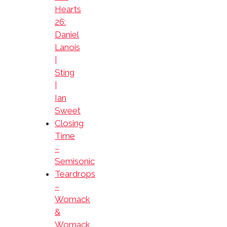
Hearts
26:
Daniel
Lanois
|
Sting
|
Ian
Sweet
Closing
Time
–
Semisonic
Teardrops
–
Womack
&
Womack