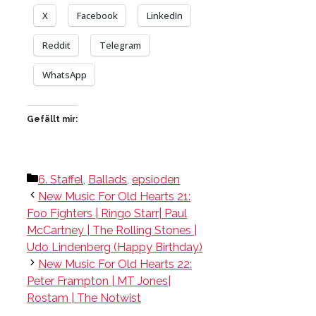
X
Facebook
LinkedIn
Reddit
Telegram
WhatsApp
Gefällt mir:
Kategorien
6. Staffel
,
Ballads
,
epsioden
New Music For Old Hearts 21:
Foo Fighters | Ringo Starr| Paul
McCartney | The Rolling Stones |
Udo Lindenberg (Happy Birthday)
New Music For Old Hearts 22:
Peter Frampton | MT Jones|
Rostam | The Notwist