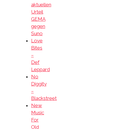
aktuellen
Urteil
GEMA
gegen
Suno
Love
Bites
–
Def
Leppard
No
Diggity
–
Blackstreet
New
Music
For
Old