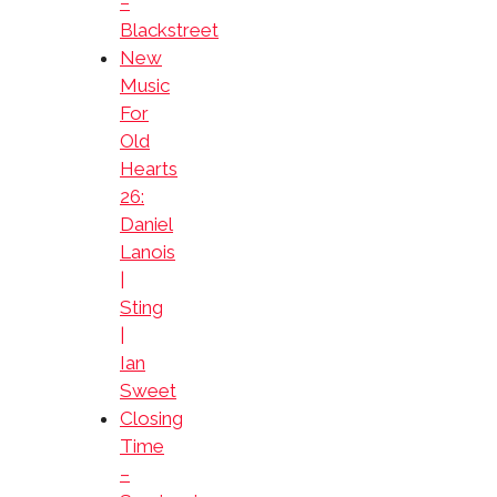
–
Blackstreet
New
Music
For
Old
Hearts
26:
Daniel
Lanois
|
Sting
|
Ian
Sweet
Closing
Time
–