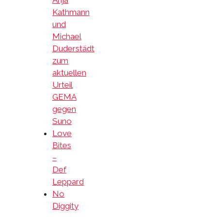
Anja
Kathmann
und
Michael
Duderstädt
zum
aktuellen
Urteil
GEMA
gegen
Suno
Love
Bites
–
Def
Leppard
No
Diggity