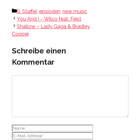
Kategorien
6. Staffel
,
epsioden
,
new music
You And I – Wilco feat. Feist
Shallow – Lady Gaga & Bradley
Cooper
Schreibe einen
Kommentar
Kommentar
Name
E-