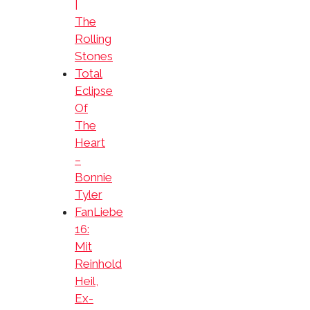
|
The
Rolling
Stones
Total
Eclipse
Of
The
Heart
–
Bonnie
Tyler
FanLiebe
16:
Mit
Reinhold
Heil,
Ex-