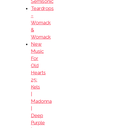
Semisonic
Teardrops
–
Womack
&
Womack
New
Music
For
Old
Hearts
25:
Kels
|
Madonna
|
Deep
Purple