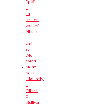
Spliff
–
zu
seinem
„neuen“
Album
–
und
so
viel
mehr!
Alone
Again
(Naturally)
–
Gilbert
O
´Sullivan