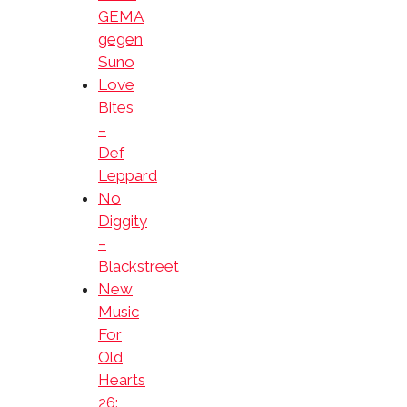
GEMA
gegen
Suno
Love
Bites
–
Def
Leppard
No
Diggity
–
Blackstreet
New
Music
For
Old
Hearts
26: