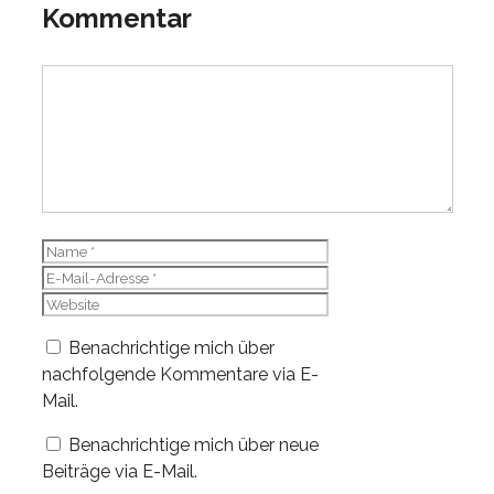
Kommentar
Kommentar
Name
E-
Mail-
Website
Adresse
Benachrichtige mich über
nachfolgende Kommentare via E-
Mail.
Benachrichtige mich über neue
Beiträge via E-Mail.