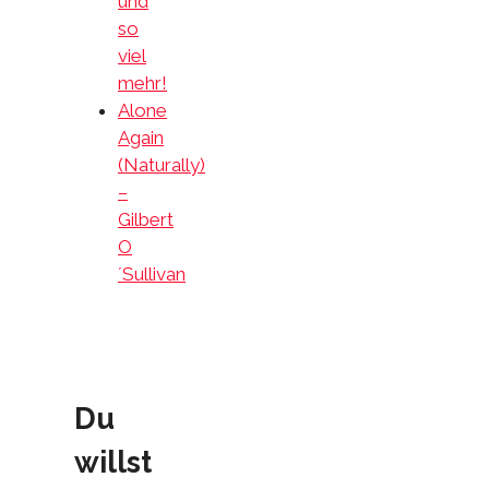
und
so
viel
mehr!
Alone
Again
(Naturally)
–
Gilbert
O
´Sullivan
Du
willst