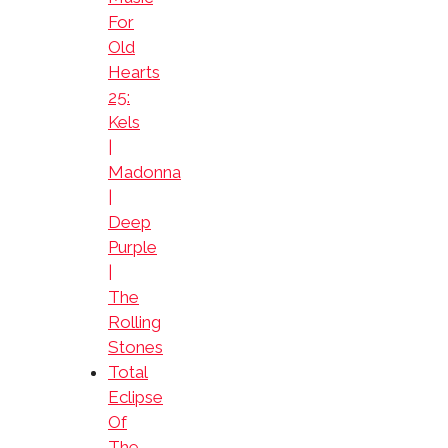
For
Old
Hearts
25:
Kels
|
Madonna
|
Deep
Purple
|
The
Rolling
Stones
Total
Eclipse
Of
The