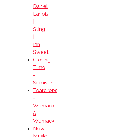
Daniel
Lanois
|
Sting
|
Ian
Sweet
Closing
Time
–
Semisonic
Teardrops
–
Womack
&
Womack
New
Music