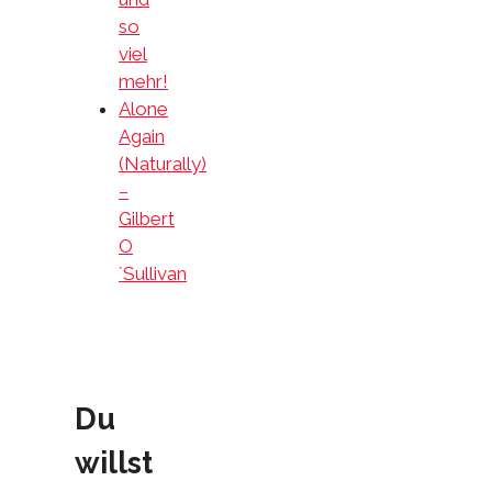
so
viel
mehr!
Alone
Again
(Naturally)
–
Gilbert
O
´Sullivan
Du
willst