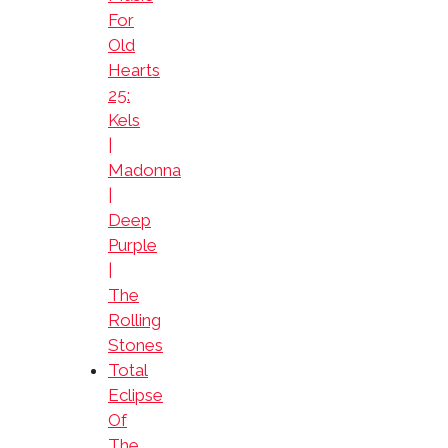
For
Old
Hearts
25:
Kels
|
Madonna
|
Deep
Purple
|
The
Rolling
Stones
Total
Eclipse
Of
The