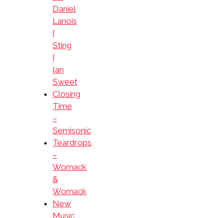
Daniel
Lanois
|
Sting
|
Ian
Sweet
Closing
Time
–
Semisonic
Teardrops
–
Womack
&
Womack
New
Music