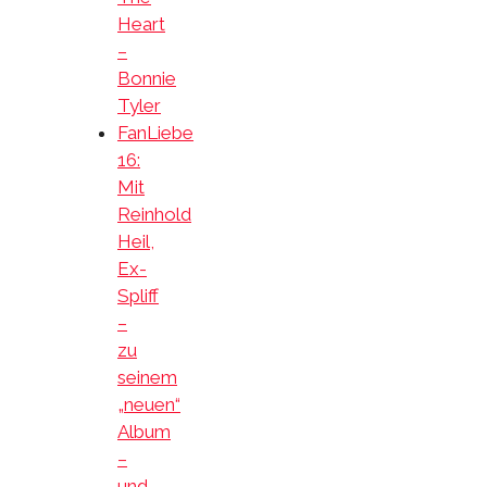
Heart
–
Bonnie
Tyler
FanLiebe
16:
Mit
Reinhold
Heil,
Ex-
Spliff
–
zu
seinem
„neuen“
Album
–
und