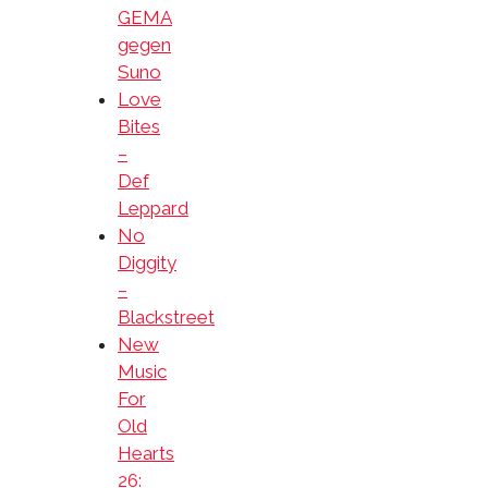
GEMA
gegen
Suno
Love
Bites
–
Def
Leppard
No
Diggity
–
Blackstreet
New
Music
For
Old
Hearts
26: