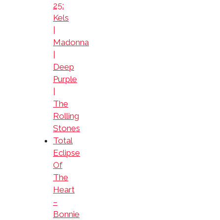
25:
Kels
|
Madonna
|
Deep
Purple
|
The
Rolling
Stones
Total
Eclipse
Of
The
Heart
–
Bonnie