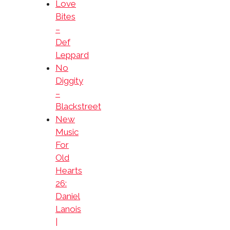
Love
Bites
–
Def
Leppard
No
Diggity
–
Blackstreet
New
Music
For
Old
Hearts
26:
Daniel
Lanois
|