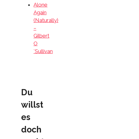
Alone
Again
(Naturally)
–
Gilbert
O
´Sullivan
Du
willst
es
doch