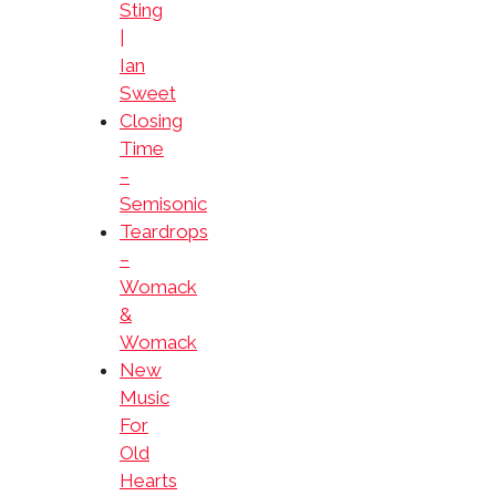
Sting
|
Ian
Sweet
Closing
Time
–
Semisonic
Teardrops
–
Womack
&
Womack
New
Music
For
Old
Hearts