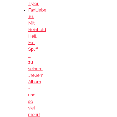
Tyler
FanLiebe
16:
Mit
Reinhold
Heil,
Ex-
Spliff
–
zu
seinem
„neuen“
Album
–
und
so
viel
mehr!