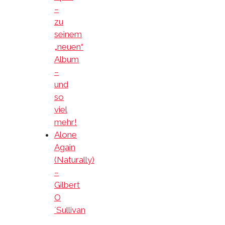
–
zu
seinem
„neuen“
Album
–
und
so
viel
mehr!
Alone
Again
(Naturally)
–
Gilbert
O
´Sullivan