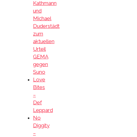
Kathmann
und
Michael
Duderstädt
zum
aktuellen
Urteil
GEMA
gegen
Suno
Love
Bites
–
Def
Leppard
No
Diggity
–