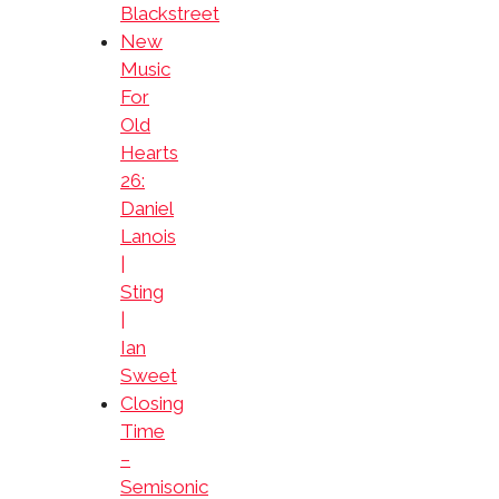
Blackstreet
New
Music
For
Old
Hearts
26:
Daniel
Lanois
|
Sting
|
Ian
Sweet
Closing
Time
–
Semisonic