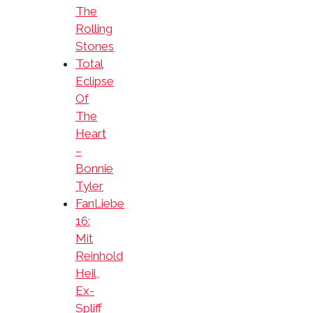
The
Rolling
Stones
Total
Eclipse
Of
The
Heart
–
Bonnie
Tyler
FanLiebe
16:
Mit
Reinhold
Heil,
Ex-
Spliff