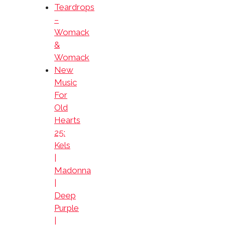
Teardrops
–
Womack
&
Womack
New
Music
For
Old
Hearts
25:
Kels
|
Madonna
|
Deep
Purple
|