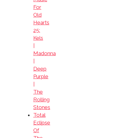
For
Old
Hearts
25:
Kels
|
Madonna
|
Deep
Purple
|
The
Rolling
Stones
Total
Eclipse
Of
The