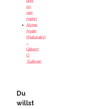
und
so
viel
mehr!
Alone
Again
(Naturally)
–
Gilbert
O
´Sullivan
Du
willst