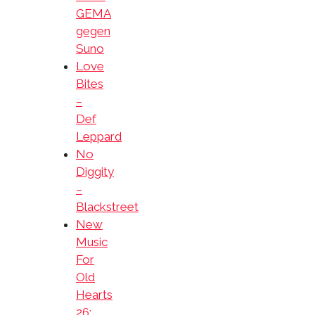
GEMA
gegen
Suno
Love
Bites
–
Def
Leppard
No
Diggity
–
Blackstreet
New
Music
For
Old
Hearts
26: