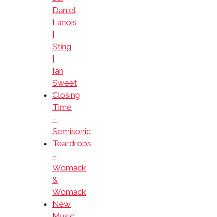
Daniel
Lanois
|
Sting
|
Ian
Sweet
Closing
Time
–
Semisonic
Teardrops
–
Womack
&
Womack
New
Music