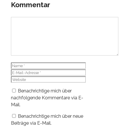
Kommentar
Kommentar
Name
E-
Mail-
Website
Adresse
Benachrichtige mich über
nachfolgende Kommentare via E-
Mail.
Benachrichtige mich über neue
Beiträge via E-Mail.