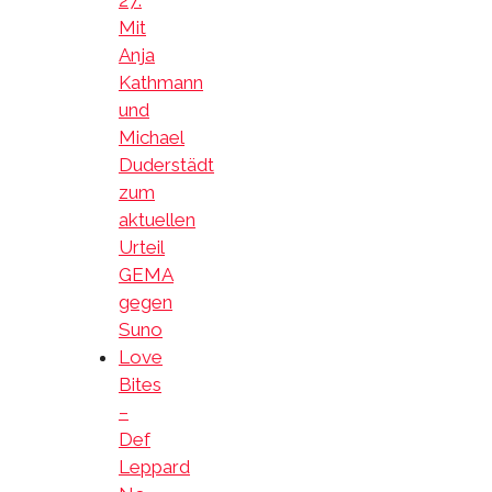
27:
Mit
Anja
Kathmann
und
Michael
Duderstädt
zum
aktuellen
Urteil
GEMA
gegen
Suno
Love
Bites
–
Def
Leppard