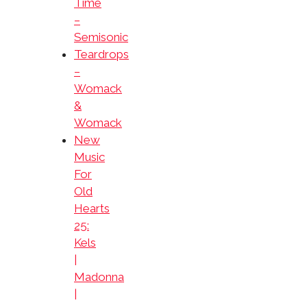
Time
–
Semisonic
Teardrops
–
Womack
&
Womack
New
Music
For
Old
Hearts
25:
Kels
|
Madonna
|