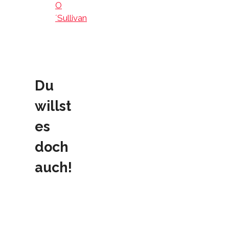
O
´Sullivan
Du
willst
es
doch
auch!