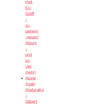
Heil,
Ex-
Spliff
–
zu
seinem
„neuen“
Album
–
und
so
viel
mehr!
Alone
Again
(Naturally)
–
Gilbert