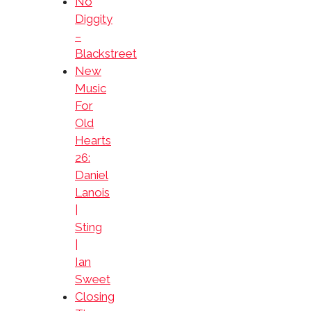
No
Diggity
–
Blackstreet
New
Music
For
Old
Hearts
26:
Daniel
Lanois
|
Sting
|
Ian
Sweet
Closing