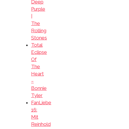
Deep
Purple
|
The
Rolling
Stones
Total
Eclipse
Of
The
Heart
–
Bonnie
Tyler
FanLiebe
16:
Mit
Reinhold