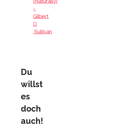
(Naturally)
–
Gilbert
O
´Sullivan
Du
willst
es
doch
auch!