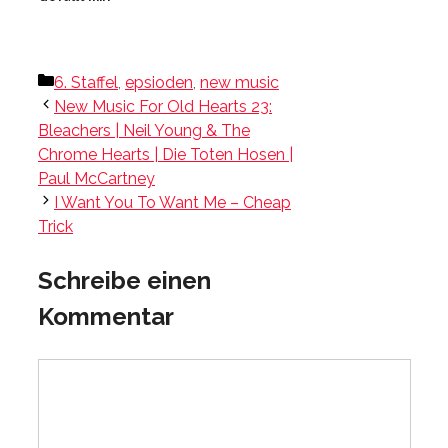
Kategorien
6. Staffel
,
epsioden
,
new music
New Music For Old Hearts 23:
Bleachers | Neil Young & The
Chrome Hearts | Die Toten Hosen |
Paul McCartney
I Want You To Want Me – Cheap
Trick
Schreibe einen
Kommentar
Kommentar