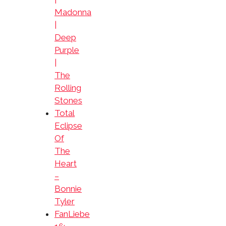
Madonna
|
Deep
Purple
|
The
Rolling
Stones
Total
Eclipse
Of
The
Heart
–
Bonnie
Tyler
FanLiebe