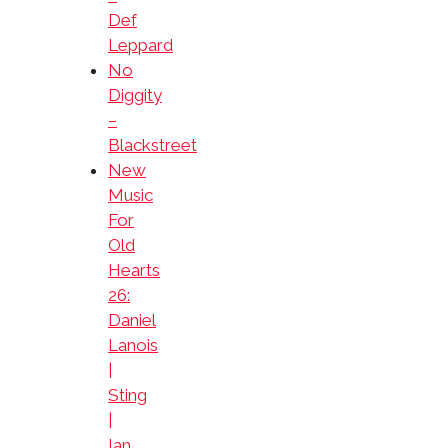
Def
Leppard
No
Diggity
–
Blackstreet
New
Music
For
Old
Hearts
26:
Daniel
Lanois
|
Sting
|
Ian