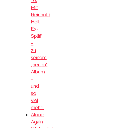
16:
Mit
Reinhold
Heil,
Ex-
Spliff
–
zu
seinem
„neuen“
Album
–
und
so
viel
mehr!
Alone
Again