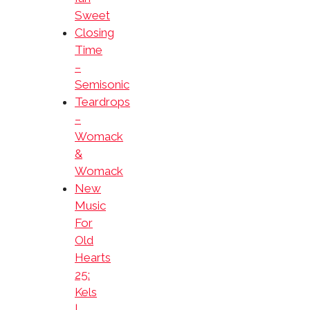
Sweet
Closing
Time
–
Semisonic
Teardrops
–
Womack
&
Womack
New
Music
For
Old
Hearts
25:
Kels
|